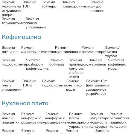
Ремонт
Замена
Замена
Замена
Замена
механизма
ТЭН
таймера
предохранителя
шнура
открывания
питания
двери
Замена
Замена
термодатчика
панели
управления
Кофемашина
Замена
Ремонт
Ремонт
Ремонт
Замена/
датчиков
микровыключателя
мультиклапана
капучинатора
Чистка
трубок
Замена
Чистка с
Замена
Замена
Замена
Чистка от
гидросистемы
разбором
бойлера
прокладок,
жерновов
кофейных
кофемашины
хомутов,
масел
скобок и
колец
Ремонт
Замена
Ремонт
Замена
Ремонт ЦЗУ
платы
ТЭНа
гидросистемы
счетчика
(центральное
управления
воды
заварочное
устройство)
Кухонная плита
Замена
Ремонт
Замена
Ремонт
Замена
Ремонт
лампы
конфорки с
конфорки с
платы
регулятора
регулятора
подсветки
расширением
расширением
сенсорного
мощности
мощности
управления
конфорки
конфорки
Ремонт
Замена
Ремонт
Ремонт
Замена