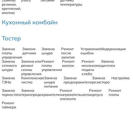
(замена
утюга
питания
датчика
резинок,
температуры
креплений,
кнопок)
Кухонный комбайн
Тостер
Замена
Замена
Замена
Ремонт
Устранение
Модернизация
платы
датчика
шнура
после
ошибок
управления
залития
Замена
Замена или
Ремонт
Ремонт
Ремонт
Замена
сетевого
ремонт
платы
кнопок
механизма
дисплея
шнура
схемы
управления
подачи
управления
хлеба
Замена
Комплексная
Замена
Замена
Замена
Настройка
ТЭНа
чистка
шнура
предохранителя
резистора
питания
Замена
Замена
Ремонт
Ремонт
Ремонт
термостата
термопредохранителя
нагревательного
корпуса
платы
элемента
Ремонт
таймера