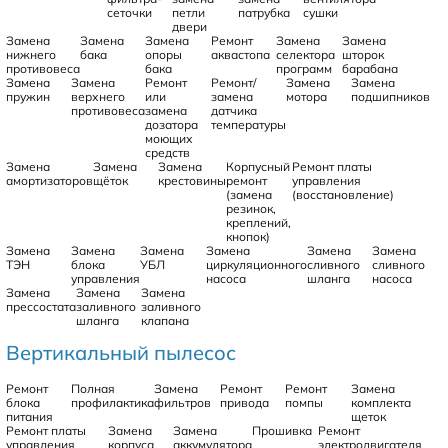
сеточки
петли
патрубка
сушки
двери
Замена
Замена
Замена
Ремонт
Замена
Замена
нижнего
бака
опоры
аквастопа
селектора
шторок
противовеса
бака
программ
барабана
Замена
Замена
Ремонт
Ремонт/
Замена
Замена
пружин
верхнего
или
замена
мотора
подшипников
противовеса
замена
датчика
дозатора
температуры
моющих
средств
Замена
Замена
Замена
Корпусный
Ремонт платы
амортизаторов
щёток
крестовины
ремонт
управления
(замена
(восстановление)
резинок,
креплений,
кнопок)
Замена
Замена
Замена
Замена
Замена
Замена
ТЭН
блока
УБЛ
циркуляционного
сливного
сливного
управления
насоса
шланга
насоса
Замена
Замена
Замена
прессостата
заливного
заливного
шланга
клапана
Вертикальный пылесос
Ремонт
Полная
Замена
Ремонт
Ремонт
Замена
блока
профилактика
фильтров
привода
помпы
комплекта
питания
щеток
Ремонт платы
Замена
Замена
Прошивка
Ремонт
управления
корпуса
аккумулятора
электродвигателя