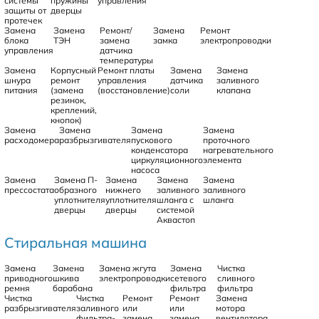
системы
пружины
управления
защиты от
дверцы
протечек
Замена
Замена
Ремонт/
Замена
Ремонт
блока
ТЭН
замена
замка
электропроводки
управления
датчика
температуры
Замена
Корпусный
Ремонт платы
Замена
Замена
шнура
ремонт
управления
датчика
заливного
питания
(замена
(восстановление)
соли
клапана
резинок,
креплений,
кнопок)
Замена
Замена
Замена
Замена
расходомера
разбрызгивателя
пускового
проточного
конденсатора
нагревательного
циркуляционного
элемента
насоса
Замена
Замена П-
Замена
Замена
Замена
прессостата
образного
нижнего
заливного
заливного
уплотнителя
уплотнителя
шланга с
шланга
дверцы
дверцы
системой
Аквастоп
Стиральная машина
Замена
Замена
Замена жгута
Замена
Чистка
приводного
шкива
электропроводки
сетевого
сливного
ремня
барабана
фильтра
фильтра
Чистка
Чистка
Ремонт
Ремонт
Замена
разбрызгивателя
заливного
или
или
мотора
фильтра-
замена
замена
вентилятора