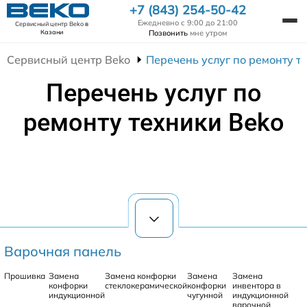
+7 (843) 254-50-42
Ежедневно с 9:00 до 21:00
Сервисный центр Beko
в
Позвонить
мне утром
Казани
Сервисный центр Beko
Перечень услуг по ремонту т
Перечень услуг по
ремонту техники Beko
Варочная панель
Прошивка
Замена
Замена конфорки
Замена
Замена
конфорки
стеклокерамической
конфорки
инвентора в
индукционной
чугунной
индукционной
варочной