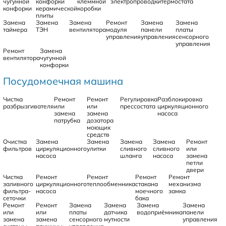
чугунной
конфорки
клеммной
электропроводки
термостата
конфорки
керамической
коробки
плиты
Замена
Замена
Замена
Ремонт
Замена
Замена
таймера
ТЭН
вентилятора
модуля
панели
платы
управления
управления
сенсорного
управления
Ремонт
Замена
вентилятора
чугунной
конфорки
Посудомоечная машина
Чистка
Ремонт
Ремонт
Регулировка
Разблокировка
разбрызгивателя
или
или
прессостата
циркуляционного
замена
замена
насоса
патрубка
дозатора
моющих
средств
Очистка
Замена
Замена
Замена
Замена
Ремонт
фильтров
циркуляционного
улитки
сливного
сливного
или
насоса
шланга
насоса
замена
петли
двери
Чистка
Ремонт
Ремонт
Ремонт
Ремонт
заливного
циркуляционного
теплообменника
стакана
механизма
фильтра-
насоса
моечного
замка
сеточки
бака
Ремонт
Ремонт
Замена
Замена
Замена
Замена
или
или
платы
датчика
водоприёмника
панели
замена
замена
сенсорного
мутности
управления