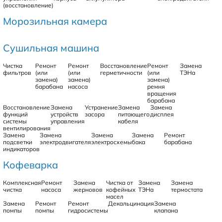
(восстановление)
Морозильная камера
Сушильная машина
Чистка
Ремонт
Ремонт
Восстановление
Ремонт
Замена
фильтров
(или
(или
герметичности
(или
ТЭНа
замена)
замена)
замена)
барабана
насоса
ремня
вращения
барабана
Восстановление
Замена
Устранение
Замена
Замена
функций
устройств
засора
питающего
дисплея
системы
управления
кабеля
вентилирования
Замена
Замена
Замена
Замена
Ремонт
подсветки
электродвигателя
электросхемы
бака
барабана
индикаторов
Кофеварка
Комплексная
Ремонт
Замена
Чистка от
Замена
Замена
чистка
насоса
жерновов
кофейных
ТЭНа
термостата
масел
Замена
Ремонт
Ремонт
Декальцинация
Замена
помпы
помпы
гидросистемы
клапана