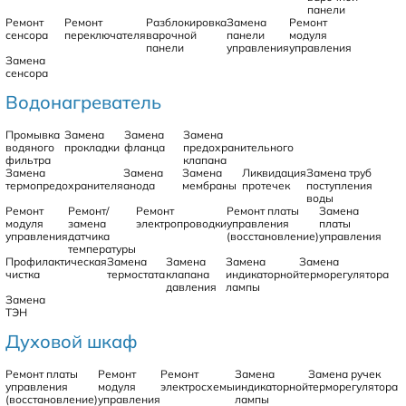
панели
Ремонт
Ремонт
Разблокировка
Замена
Ремонт
сенсора
переключателя
варочной
панели
модуля
панели
управления
управления
Замена
сенсора
Водонагреватель
Промывка
Замена
Замена
Замена
водяного
прокладки
фланца
предохранительного
фильтра
клапана
Замена
Замена
Замена
Ликвидация
Замена труб
термопредохранителя
анода
мембраны
протечек
поступления
воды
Ремонт
Ремонт/
Ремонт
Ремонт платы
Замена
модуля
замена
электропроводки
управления
платы
управления
датчика
(восстановление)
управления
температуры
Профилактическая
Замена
Замена
Замена
Замена
чистка
термостата
клапана
индикаторной
терморегулятора
давления
лампы
Замена
ТЭН
Духовой шкаф
Ремонт платы
Ремонт
Ремонт
Замена
Замена ручек
управления
модуля
электросхемы
индикаторной
терморегулятора
(восстановление)
управления
лампы