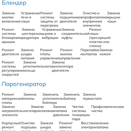
Блендер
Замена
Устранение
Ремонт
Замена
Очистка и
Замена
кнопки
течи в
системы
подшипников
профилактика
крышки
включения
чаше
защиты от
двигателя
внутренних
чаши
перегрева
элементов
Ремонт
Замена
Устранение
Замена
Ремонт
системы
шестеренок
шумов и
соединительной
чаши
блокировки
редуктора
вибрации
муфты
(треснувший
крышки
пластик или
стекло)
Ремонт
Замена
Ремонт
Ремонт
Перепайка
Замена
двигателя
шнура
платы
кнопок
контактов
ножей
питания
управления
управления
Ремонт
Замена
Замена
системы
уплотнительного
вентилятора
регулировки
кольца
двигателя
скоростей
Парогенератор
Ремонт
Замена
Заменить
Заменить
Замена
материнской
помпы
уплотнитель
бойлер
термостата
платы
бойлера
Замена
Замена
Замена
Чистка
Профилактическая
нагревательного
пароклапана
клапана
системы
чистка
элемента
давления
генерации
пара
Корпусный
Очистка
Замена
Ремонт/
Восстановление
ремонт
подошвы
шнура
замена
электроклапана