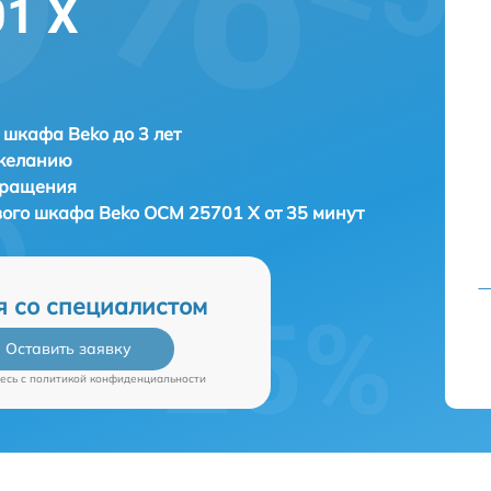
1 X
 шкафа Beko до 3 лет
 желанию
бращения
вого шкафа
Beko OCM 25701 X от 35 минут
я со специалистом
Оставить заявку
есь c
политикой конфиденциальности