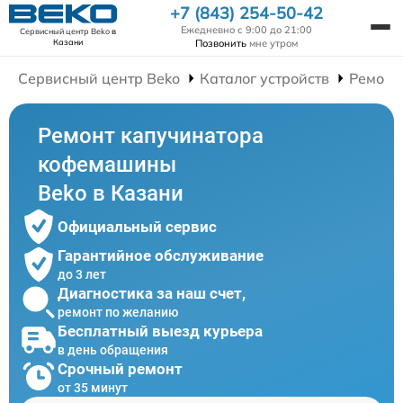
+7 (843) 254-50-42
Ежедневно с 9:00 до 21:00
Сервисный центр Beko
в
Позвонить
мне утром
Казани
Сервисный центр Beko
Каталог устройств
Ремонт
Ремонт капучинатора
кофемашины
Beko в Казани
Официальный сервис
Гарантийное обслуживание
до 3 лет
Диагностика за наш счет,
ремонт по желанию
Бесплатный выезд курьера
в день обращения
Срочный ремонт
от 35 минут