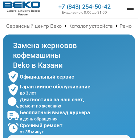
+7 (843) 254-50-42
Сервисный центр Beko
в
Ежедневно с 9:00 до 21:00
Казани
Сервисный центр Beko
Каталог устройств
Ремонт
Замена жерновов
кофемашины
Beko в Казани
Официальный сервис
Гарантийное обслуживание
до 3 лет
Диагностика за наш счет,
ремонт по желанию
Бесплатный выезд курьера
в день обращения
Срочный ремонт
от 35 минут