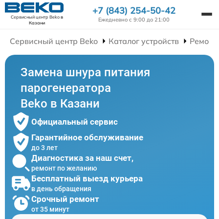
+7 (843) 254-50-42
Сервисный центр Beko
в
Ежедневно с 9:00 до 21:00
Казани
Сервисный центр Beko
Каталог устройств
Ремонт
Замена шнура питания
парогенератора
Beko в Казани
Официальный сервис
Гарантийное обслуживание
до 3 лет
Диагностика за наш счет,
ремонт по желанию
Бесплатный выезд курьера
в день обращения
Срочный ремонт
от 35 минут