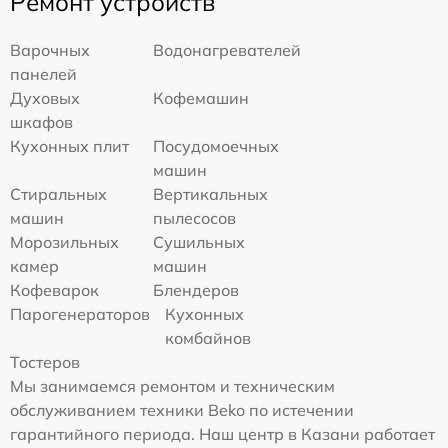
Ремонт устройств
Варочных
Водонагревателей
панелей
Духовых
Кофемашин
шкафов
Кухонных плит
Посудомоечных
машин
Стиральных
Вертикальных
машин
пылесосов
Морозильных
Сушильных
камер
машин
Кофеварок
Блендеров
Парогенераторов
Кухонных
комбайнов
Тостеров
Мы занимаемся ремонтом и техническим
обслуживанием техники Beko по истечении
гарантийного периода. Наш центр в Казани работает