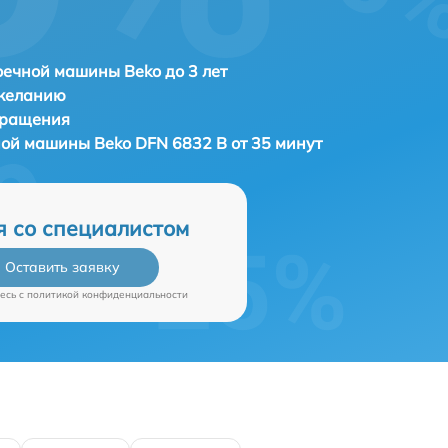
ечной машины Beko до 3 лет
 желанию
бращения
чной машины
Beko DFN 6832 B от 35 минут
я со специалистом
Оставить заявку
есь c
политикой конфиденциальности