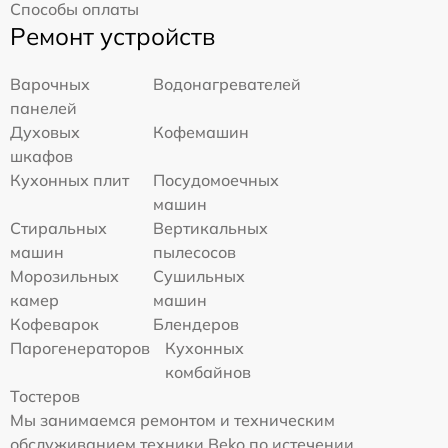
Способы оплаты
Ремонт устройств
Варочных
Водонагревателей
панелей
Духовых
Кофемашин
шкафов
Кухонных плит
Посудомоечных
машин
Стиральных
Вертикальных
машин
пылесосов
Морозильных
Сушильных
камер
машин
Кофеварок
Блендеров
Парогенераторов
Кухонных
комбайнов
Тостеров
Мы занимаемся ремонтом и техническим
обслуживанием техники Beko по истечении