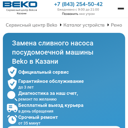
+7 (843) 254-50-42
Ежедневно с 9:00 до 21:00
Сервисный центр Beko
в
Позвонить
мне утром
Казани
Сервисный центр Beko
Каталог устройств
Ремонт
Замена сливного насоса
посудомоечной машины
Beko в Казани
Официальный сервис
Гарантийное обслуживание
до 3 лет
Диагностика за наш счет,
ремонт по желанию
Бесплатный выезд курьера
в день обращения
Срочный ремонт
от 35 минут