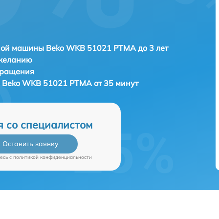
ной машины Beko WKB 51021 PTMA до 3 лет
 желанию
бращения
 Beko WKB 51021 PTMA от 35 минут
я со специалистом
Оставить заявку
есь c
политикой конфиденциальности