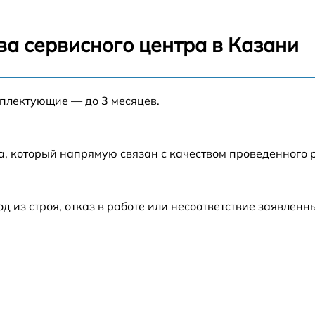
от 60 мин
ва сервисного центра в Казани
от 60 мин
мплектующие — до 3 месяцев.
от 60 мин
B
от 60 мин
а, который напрямую связан с качеством проведенного
от 60 мин
из строя, отказ в работе или несоответствие заявлен
от 60 мин
A
от 60 мин
от 60 мин