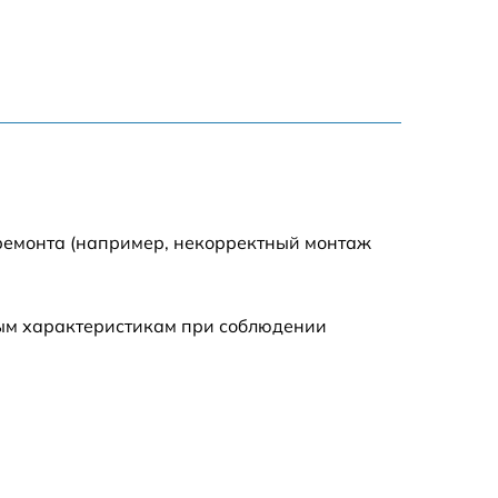
1800 р
1100 р
1100 р
1800 р
 ремонта (например, некорректный монтаж
1000 р
ным характеристикам при соблюдении
1550 р
1550 р
750 р