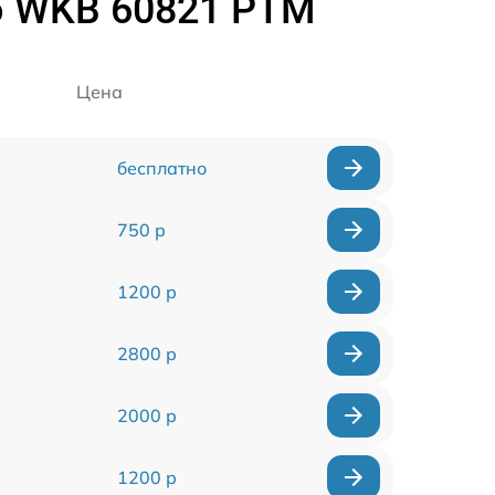
o WKB 60821 PTM
Цена
бесплатно
750 р
1200 р
2800 р
2000 р
1200 р