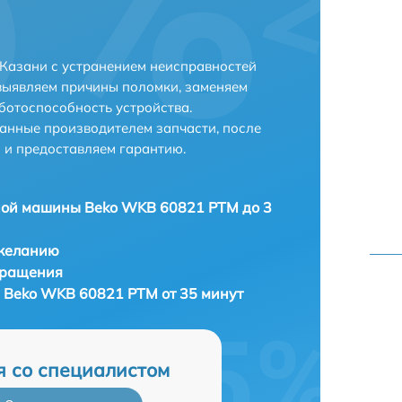
Казани с устранением неисправностей
выявляем причины поломки, заменяем
ботоспособность устройства.
анные производителем запчасти, после
 и предоставляем гарантию.
ной машины Beko WKB 60821 PTM до 3
 желанию
бращения
 Beko WKB 60821 PTM от 35 минут
я со специалистом