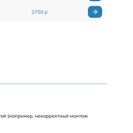
2750 р
850 р
2450 р
1800 р
1100 р
1100 р
1800 р
той (например, некорректный монтаж
1000 р