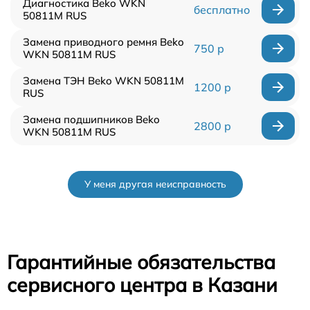
Диагностика Beko WKN
бесплатно
50811M RUS
Замена приводного ремня Beko
750 р
WKN 50811M RUS
Замена ТЭН Beko WKN 50811M
1200 р
RUS
Замена подшипников Beko
2800 р
WKN 50811M RUS
У меня другая неисправность
Гарантийные обязательства
сервисного центра в Казани