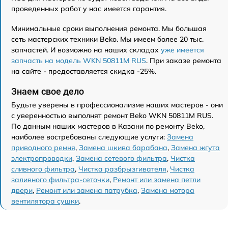
проведенных работ у нас имеется гарантия.
Минимальные сроки выполнения ремонта. Мы большая
сеть мастерских техники Beko. Мы имеем более 20 тыс.
запчастей. И возможно на наших складах
уже имеется
запчасть на модель WKN 50811M RUS
. При заказе ремонта
на сайте - предоставляется скидка -25%.
Знаем свое дело
Будьте уверены в профессионализме наших мастеров - они
с уверенностью выполнят ремонт Beko WKN 50811M RUS.
По данным наших мастеров в Казани по ремонту Beko,
наиболее востребованы следующие услуги:
Замена
приводного ремня
,
Замена шкива барабана
,
Замена жгута
электропроводки
,
Замена сетевого фильтра
,
Чистка
сливного фильтра
,
Чистка разбрызгивателя
,
Чистка
заливного фильтра-сеточки
,
Ремонт или замена петли
двери
,
Ремонт или замена патрубка
,
Замена мотора
вентилятора сушки
.