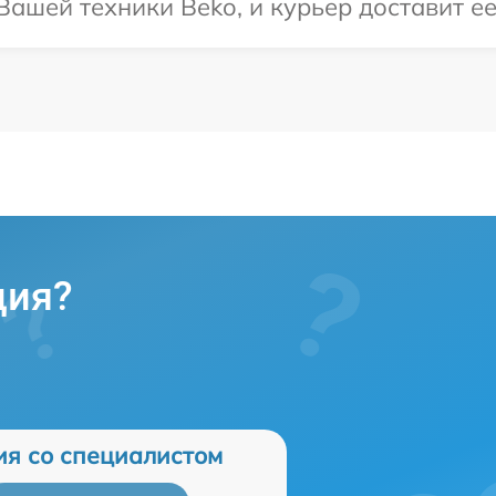
ашей техники Beko, и курьер доставит ее
ция?
ия со специалистом