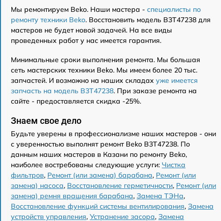
Мы ремонтируем Beko. Наши мастера -
специалисты по
ремонту техники Beko
. Восстановить модель B3T47238 для
мастеров не будет новой задачей. На все виды
проведенных работ у нас имеется гарантия.
Минимальные сроки выполнения ремонта. Мы большая
сеть мастерских техники Beko. Мы имеем более 20 тыс.
запчастей. И возможно на наших складах
уже имеется
запчасть на модель B3T47238
. При заказе ремонта на
сайте - предоставляется скидка -25%.
Знаем свое дело
Будьте уверены в профессионализме наших мастеров - они
с уверенностью выполнят ремонт Beko B3T47238. По
данным наших мастеров в Казани по ремонту Beko,
наиболее востребованы следующие услуги:
Чистка
фильтров
,
Ремонт (или замена) барабана
,
Ремонт (или
замена) насоса
,
Восстановление герметичности
,
Ремонт (или
замена) ремня вращения барабана
,
Замена ТЭНа
,
Восстановление функций системы вентилирования
,
Замена
устройств управления
,
Устранение засора
,
Замена