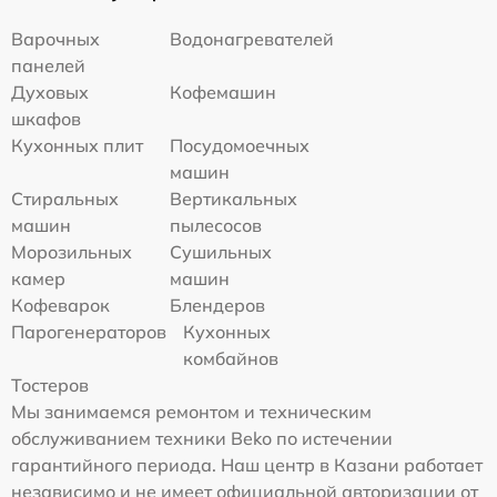
Варочных
Водонагревателей
панелей
Духовых
Кофемашин
шкафов
Кухонных плит
Посудомоечных
машин
Стиральных
Вертикальных
машин
пылесосов
Морозильных
Сушильных
камер
машин
Кофеварок
Блендеров
Парогенераторов
Кухонных
комбайнов
Тостеров
Мы занимаемся ремонтом и техническим
обслуживанием техники Beko по истечении
гарантийного периода. Наш центр в Казани работает
независимо и не имеет официальной авторизации от