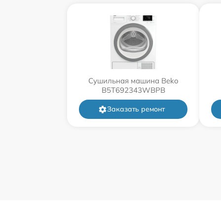
Сушильная машина Beko
B5T692343WBPB
Заказать ремонт