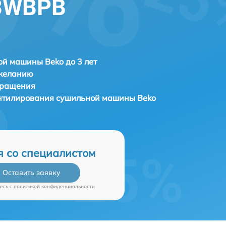
3WBPB
й машины Beko до 3 лет
 желанию
бращения
ентилирования сушильной машины
Beko
я со специалистом
Оставить заявку
есь c
политикой конфиденциальности