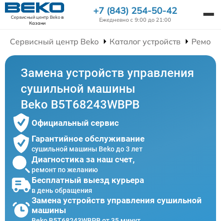
+7 (843) 254-50-42
Сервисный центр Beko
в
Ежедневно с 9:00 до 21:00
Казани
Сервисный центр Beko
Каталог устройств
Ремонт
Замена устройств управления
сушильной машины
Beko B5T68243WBPB
Официальный сервис
Гарантийное обслуживание
сушильной машины Beko до 3 лет
Диагностика за наш счет,
ремонт по желанию
Бесплатный выезд курьера
в день обращения
Замена устройств управления сушильной
машины
Beko B5T68243WBPB от 35 минут