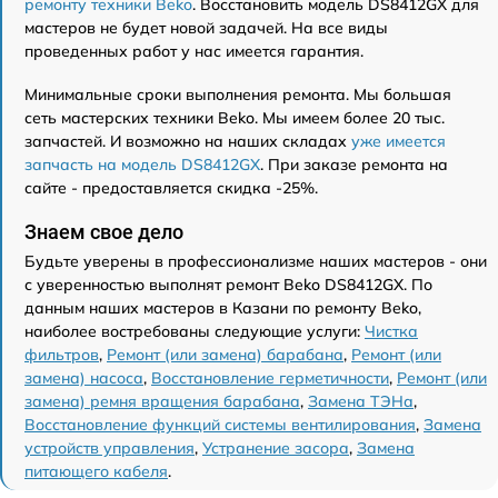
ремонту техники Beko
. Восстановить модель DS8412GX для
мастеров не будет новой задачей. На все виды
проведенных работ у нас имеется гарантия.
Минимальные сроки выполнения ремонта. Мы большая
сеть мастерских техники Beko. Мы имеем более 20 тыс.
запчастей. И возможно на наших складах
уже имеется
запчасть на модель DS8412GX
. При заказе ремонта на
сайте - предоставляется скидка -25%.
Знаем свое дело
Будьте уверены в профессионализме наших мастеров - они
с уверенностью выполнят ремонт Beko DS8412GX. По
данным наших мастеров в Казани по ремонту Beko,
наиболее востребованы следующие услуги:
Чистка
фильтров
,
Ремонт (или замена) барабана
,
Ремонт (или
замена) насоса
,
Восстановление герметичности
,
Ремонт (или
замена) ремня вращения барабана
,
Замена ТЭНа
,
Восстановление функций системы вентилирования
,
Замена
устройств управления
,
Устранение засора
,
Замена
питающего кабеля
.