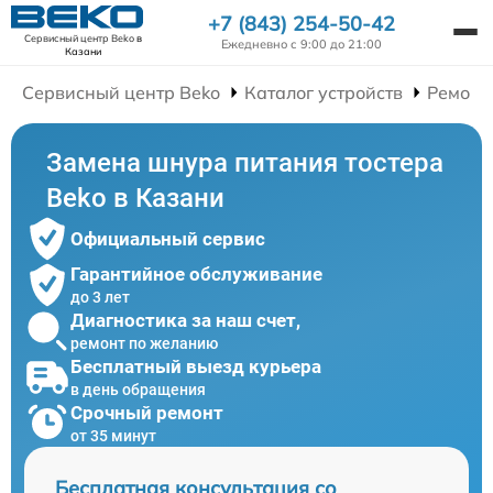
+7 (843) 254-50-42
Сервисный центр Beko
в
Ежедневно с 9:00 до 21:00
Казани
Сервисный центр Beko
Каталог устройств
Ремонт
Замена шнура питания тостера
Beko в Казани
Официальный сервис
Гарантийное обслуживание
до 3 лет
Диагностика за наш счет,
ремонт по желанию
Бесплатный выезд курьера
в день обращения
Срочный ремонт
от 35 минут
Бесплатная консультация со