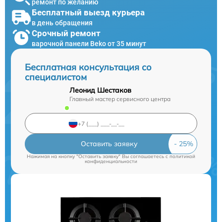
ремонт по желанию
Бесплатный выезд курьера
в день обращения
Срочный ремонт
варочной панели Beko от 35 минут
Бесплатная консультация со
специалистом
Леонид Шестаков
Главный мастер сервисного центра
Оставить заявку
Нажимая на кнопку "Оставить заявку" Вы соглашаетесь c
политикой
конфиденциальности