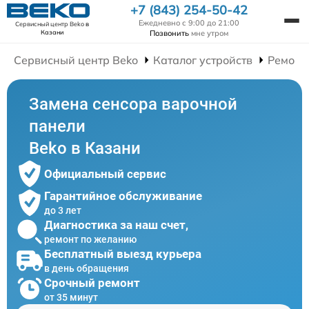
+7 (843) 254-50-42
Ежедневно с 9:00 до 21:00
Сервисный центр Beko
в
Позвонить
мне утром
Казани
Сервисный центр Beko
Каталог устройств
Ремонт
Замена сенсора варочной
панели
Beko в Казани
Официальный сервис
Гарантийное обслуживание
до 3 лет
Диагностика за наш счет,
ремонт по желанию
Бесплатный выезд курьера
в день обращения
Срочный ремонт
от 35 минут