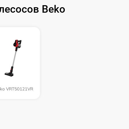
лесосов Beko
ko VRT50121VR